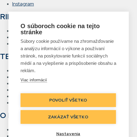
Instagram
RIEŠENIA
O súboroch cookie na tejto
Hlasové vychystávanie
stránke
RFID Brána
Súbory cookie používame na zhromažďovanie
Systém návrhu a tlače etikiet
a analýzu informácií o výkone a používaní
TECHNOLÓGIE
stránok, na poskytovanie funkcií sociálnych
médií a na vylepšenie a prispôsobenie obsahu a
RFID
reklám.
Čiarový kód
Viac informácií
Bezdrôtové siete Wi-Fi
Hlasové vychystávanie
Priame označovanie
POVOLIŤ VŠETKO
Real Time Location
O NÁS
ZAKÁZAŤ VŠETKO
Kontakt
Nastavenia
Referencie