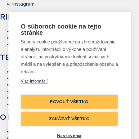
Instagram
RIEŠENIA
O súboroch cookie na tejto
Hlasové vychystávanie
stránke
RFID Brána
Súbory cookie používame na zhromažďovanie
Systém návrhu a tlače etikiet
a analýzu informácií o výkone a používaní
TECHNOLÓGIE
stránok, na poskytovanie funkcií sociálnych
médií a na vylepšenie a prispôsobenie obsahu a
RFID
reklám.
Čiarový kód
Viac informácií
Bezdrôtové siete Wi-Fi
Hlasové vychystávanie
Priame označovanie
POVOLIŤ VŠETKO
Real Time Location
O NÁS
ZAKÁZAŤ VŠETKO
Kontakt
Nastavenia
Referencie