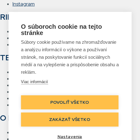
Instagram
RIEŠENIA
O súboroch cookie na tejto
Hlasové vychystávanie
stránke
RFID Brána
Súbory cookie používame na zhromažďovanie
Systém návrhu a tlače etikiet
a analýzu informácií o výkone a používaní
TECHNOLÓGIE
stránok, na poskytovanie funkcií sociálnych
médií a na vylepšenie a prispôsobenie obsahu a
RFID
reklám.
Čiarový kód
Viac informácií
Bezdrôtové siete Wi-Fi
Hlasové vychystávanie
Priame označovanie
POVOLIŤ VŠETKO
Real Time Location
O NÁS
ZAKÁZAŤ VŠETKO
Kontakt
Nastavenia
Referencie