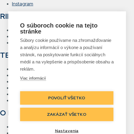
Instagram
RIEŠENIA
O súboroch cookie na tejto
Hlasové vychystávanie
stránke
RFID Brána
Súbory cookie používame na zhromažďovanie
Systém návrhu a tlače etikiet
a analýzu informácií o výkone a používaní
TECHNOLÓGIE
stránok, na poskytovanie funkcií sociálnych
médií a na vylepšenie a prispôsobenie obsahu a
RFID
reklám.
Čiarový kód
Viac informácií
Bezdrôtové siete Wi-Fi
Hlasové vychystávanie
Priame označovanie
POVOLIŤ VŠETKO
Real Time Location
O NÁS
ZAKÁZAŤ VŠETKO
Kontakt
Nastavenia
Referencie