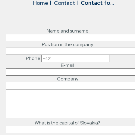
Home
Contact
Contact form
Name and surname
Position in the company
Phone
E-mail
Company
Text
of
the
message
What is the capital of Slovakia?