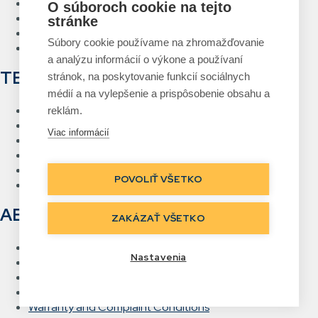
Asset management system
O súboroch cookie na tejto
Voice picking
stránke
RFID Gateway
Súbory cookie používame na zhromažďovanie
Label design and printing system
a analýzu informácií o výkone a používaní
TECHNOLOGIES
stránok, na poskytovanie funkcií sociálnych
médií a na vylepšenie a prispôsobenie obsahu a
RFID
reklám.
Barcode
Viac informácií
Wi-Fi wireless networks
Voice picking
Direct labelling
POVOLIŤ VŠETKO
Real Time Location
ABOUT US
ZAKÁZAŤ VŠETKO
Contact
Nastavenia
References
Careers
General Terms and Conditions
Warranty and Complaint Conditions