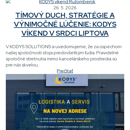
26. 5. 2026
TÍMOVÝ DUCH, STRATÉGIE A
VÝNIMOČNÉ LÚČENIE: KODYS
VÍKEND V SRDCI LIPTOVA
V KODYS SOLUTIONS si uvedomujeme, že za úspechom
našej spoločnosti stoja predovšetkým ľudia. Pravidelné
spoločné stretnutia mimo kancelárskeho prostredia sú
pre nás skvelou...
Prečítať