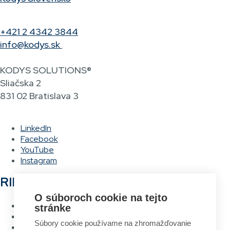
+421 2 4342 3844
info@kodys.sk
KODYS SOLUTIONS®
Sliačska 2
831 02 Bratislava 3
LinkedIn
Facebook
YouTube
Instagram
RIEŠENIA
O súboroch cookie na tejto
Hlasové vychystávanie
stránke
RFID Brána
Súbory cookie používame na zhromažďovanie
Systém návrhu a tlače etikiet