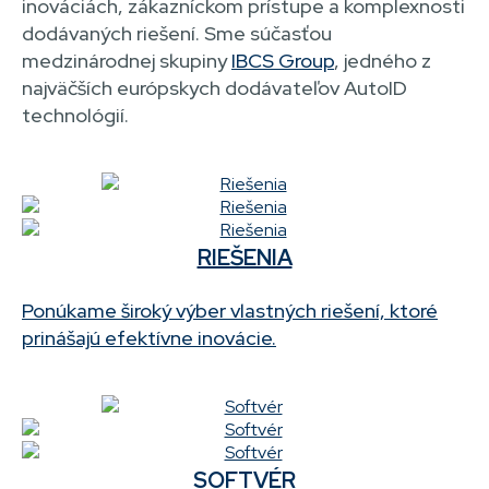
inováciách, zákazníckom prístupe a komplexnosti
dodávaných riešení. Sme súčasťou
medzinárodnej skupiny
IBCS Group
, jedného z
najväčších európskych dodávateľov AutoID
technológií.
RIEŠENIA
Ponúkame široký výber vlastných riešení, ktoré
prinášajú efektívne inovácie.
SOFTVÉR