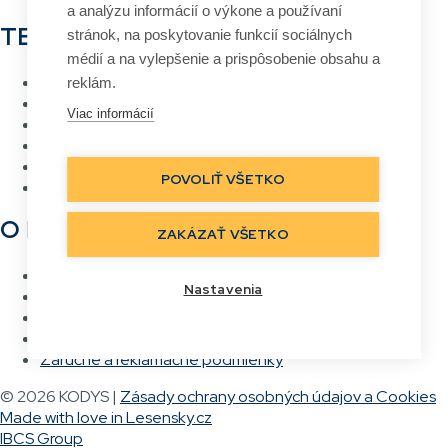
a analýzu informácií o výkone a používaní
TECHNOLÓGIE
stránok, na poskytovanie funkcií sociálnych
médií a na vylepšenie a prispôsobenie obsahu a
RFID
reklám.
Čiarový kód
Viac informácií
Bezdrôtové siete Wi-Fi
Hlasové vychystávanie
Priame označovanie
POVOLIŤ VŠETKO
Real Time Location
O NÁS
ZAKÁZAŤ VŠETKO
Kontakt
Nastavenia
Referencie
Kariéra
Všeobecné obchodné podmienky
Záručné a reklamačné podmienky
© 2026 KODYS |
Zásady ochrany osobných údajov a Cookies
Made with love in Lesensky.cz
IBCS Group