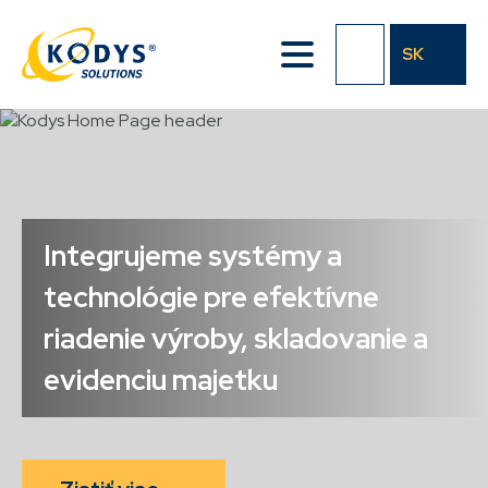
Přejít
k
SK
hlavnímu
obsahu
Integrujeme systémy a
technológie pre efektívne
riadenie výroby, skladovanie a
evidenciu majetku