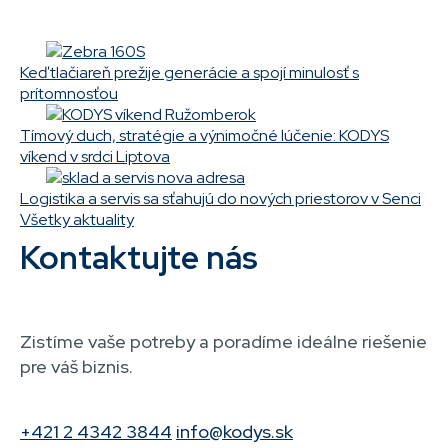
Keď tlačiareň prežije generácie a spojí minulosť s
prítomnosťou
Tímový duch, stratégie a výnimočné lúčenie: KODYS
víkend v srdci Liptova
Logistika a servis sa sťahujú do nových priestorov v Senci
Všetky aktuality
Kontaktujte nás
Zistíme vaše potreby a poradíme ideálne riešenie
pre váš biznis.
+421 2 4342 3844
info@kodys.sk