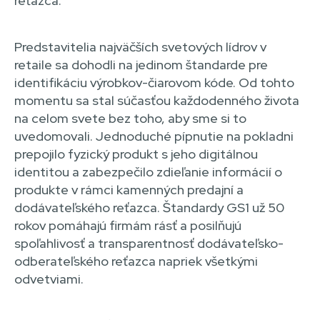
reťazca.
Predstavitelia najväčších svetových lídrov v
retaile sa dohodli na jedinom štandarde pre
identifikáciu výrobkov-čiarovom kóde. Od tohto
momentu sa stal súčasťou každodenného života
na celom svete bez toho, aby sme si to
uvedomovali. Jednoduché pípnutie na pokladni
prepojilo fyzický produkt s jeho digitálnou
identitou a zabezpečilo zdieľanie informácií o
produkte v rámci kamenných predajní a
dodávateľského reťazca. Štandardy GS1 už 50
rokov pomáhajú firmám rásť a posilňujú
spoľahlivosť a transparentnosť dodávateľsko-
odberateľského reťazca napriek všetkými
odvetviami.