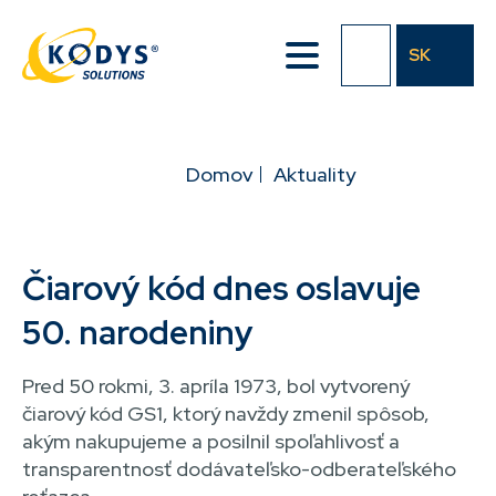
Přejít
k
SK
hlavnímu
obsahu
DROBEČKOVÁ
Domov
Aktuality
NAVIGACE
Čiarový kód dnes oslavuje
50. narodeniny
Pred 50 rokmi, 3. apríla 1973, bol vytvorený
čiarový kód GS1, ktorý navždy zmenil spôsob,
akým nakupujeme a posilnil spoľahlivosť a
transparentnosť dodávateľsko-odberateľského