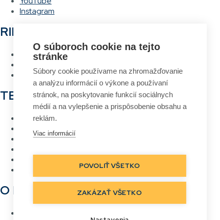
YouTube
Instagram
RIEŠENIA
O súboroch cookie na tejto
Hlasové vychystávanie
stránke
RFID Brána
Súbory cookie používame na zhromažďovanie
Systém návrhu a tlače etikiet
a analýzu informácií o výkone a používaní
TECHNOLÓGIE
stránok, na poskytovanie funkcií sociálnych
médií a na vylepšenie a prispôsobenie obsahu a
RFID
reklám.
Čiarový kód
Viac informácií
Bezdrôtové siete Wi-Fi
Hlasové vychystávanie
Priame označovanie
POVOLIŤ VŠETKO
Real Time Location
O NÁS
ZAKÁZAŤ VŠETKO
Kontakt
Nastavenia