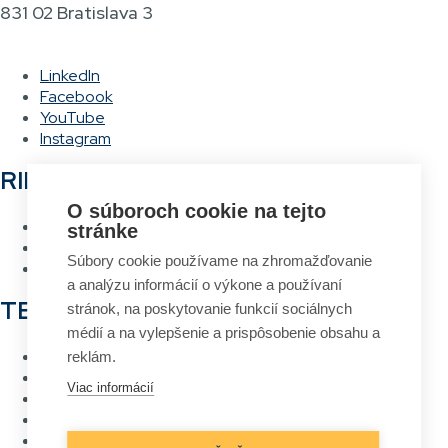
831 02 Bratislava 3
LinkedIn
Facebook
YouTube
Instagram
RIEŠENIA
O súboroch cookie na tejto
Hlasové vychystávanie
stránke
RFID Brána
Súbory cookie používame na zhromažďovanie
Systém návrhu a tlače etikiet
a analýzu informácií o výkone a používaní
TECHNOLÓGIE
stránok, na poskytovanie funkcií sociálnych
médií a na vylepšenie a prispôsobenie obsahu a
RFID
reklám.
Čiarový kód
Viac informácií
Bezdrôtové siete Wi-Fi
Hlasové vychystávanie
Priame označovanie