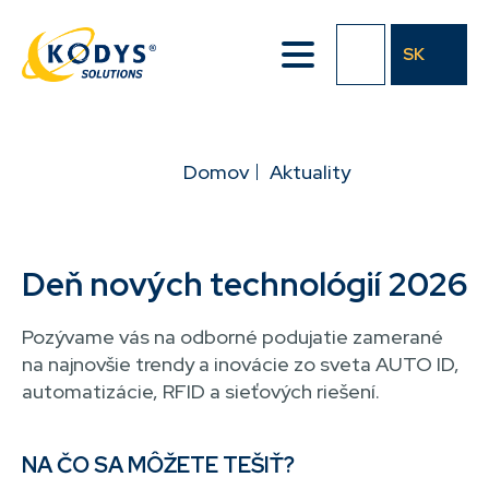
Přejít
k
SK
hlavnímu
obsahu
DROBEČKOVÁ
Domov
Aktuality
NAVIGACE
Deň nových technológií 2026
Pozývame vás na odborné podujatie zamerané
na najnovšie trendy a inovácie zo sveta AUTO ID,
automatizácie, RFID a sieťových riešení.
NA ČO SA MÔŽETE TEŠIŤ?