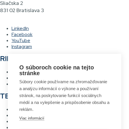
Sliačska 2
831 02 Bratislava 3
LinkedIn
Facebook
YouTube
Instagram
RIEŠENIA
O súboroch cookie na tejto
Hlasové vychystávanie
stránke
RFID Brána
Súbory cookie používame na zhromažďovanie
Systém návrhu a tlače etikiet
a analýzu informácií o výkone a používaní
TECHNOLÓGIE
stránok, na poskytovanie funkcií sociálnych
médií a na vylepšenie a prispôsobenie obsahu a
RFID
reklám.
Čiarový kód
Viac informácií
Bezdrôtové siete Wi-Fi
Hlasové vychystávanie