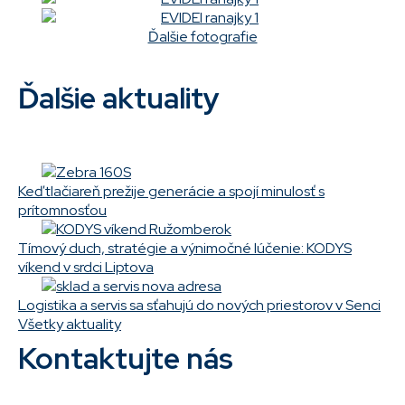
Ďalšie fotografie
Ďalšie aktuality
Keď tlačiareň prežije generácie a spojí minulosť s
prítomnosťou
Tímový duch, stratégie a výnimočné lúčenie: KODYS
víkend v srdci Liptova
Logistika a servis sa sťahujú do nových priestorov v Senci
Všetky aktuality
Kontaktujte nás