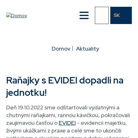
Přejít
k
SK
hlavnímu
obsahu
DROBEČKOVÁ
Domov
Aktuality
NAVIGACE
Raňajky s EVIDEI dopadli na
jednotku!
Deň 19.10.2022 sme odštartovali vydatnými a
chutnými raňajkami, rannou kávičkou, pokračovali
zaujímavou časťou o
EVIDEI
- evidencii majetku,
živými ukážkami z praxe a celé sme to ukončili