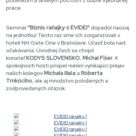
potleskom a skvelým pocitom z dobre vykonanej
práce.
Seminár
"Biznis raňajky s EVIDEI"
dopadol naozaj
na jednotku! Tento raz sme ich zorganizovali v
hoteli NH Gate One v Bratislave. Účasť bola nad
očakávania. Úvodnej časti sa chopil
konateľ
KODYS SLOVENSKO
,
Michal Fišer
. K
spokojnosti hostí prispel nielen vynikajúci prejav
našich kolegov
Michala Iľaša
a
Róberta
Trnkóciho
, ale aj množstvo položených a
zodpovedaných otázok.