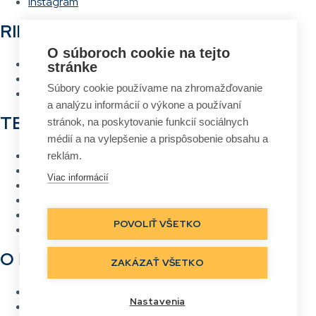
Instagram
RIEŠENIA
O súboroch cookie na tejto
Hlasové vychystávanie
stránke
RFID Brána
Súbory cookie používame na zhromažďovanie
Systém návrhu a tlače etikiet
a analýzu informácií o výkone a používaní
TECHNOLÓGIE
stránok, na poskytovanie funkcií sociálnych
médií a na vylepšenie a prispôsobenie obsahu a
RFID
reklám.
Čiarový kód
Viac informácií
Bezdrôtové siete Wi-Fi
Hlasové vychystávanie
Priame označovanie
POVOLIŤ VŠETKO
Real Time Location
O NÁS
ZAKÁZAŤ VŠETKO
Kontakt
Nastavenia
Referencie