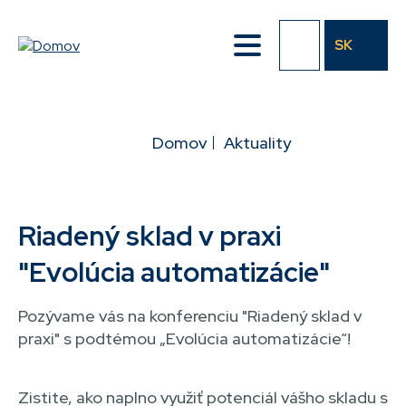
Přejít
k
SK
hlavnímu
obsahu
DROBEČKOVÁ
Domov
Aktuality
NAVIGACE
Riadený sklad v praxi
"Evolúcia automatizácie"
Pozývame vás na konferenciu "Riadený sklad v
praxi" s podtémou „Evolúcia automatizácie“!
Zistite, ako naplno využiť potenciál vášho skladu s