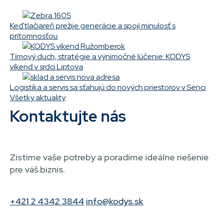
Keď tlačiareň prežije generácie a spojí minulosť s
prítomnosťou
Tímový duch, stratégie a výnimočné lúčenie: KODYS
víkend v srdci Liptova
Logistika a servis sa sťahujú do nových priestorov v Senci
Všetky aktuality
Kontaktujte nás
Zistíme vaše potreby a poradíme ideálne riešenie
pre váš biznis.
+421 2 4342 3844
info@kodys.sk