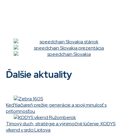
Ďalšie aktuality
Keď tlačiareň prežije generácie a spojí minulosť s
prítomnosťou
Tímový duch, stratégie a výnimočné lúčenie: KODYS
víkend v srdci Liptova