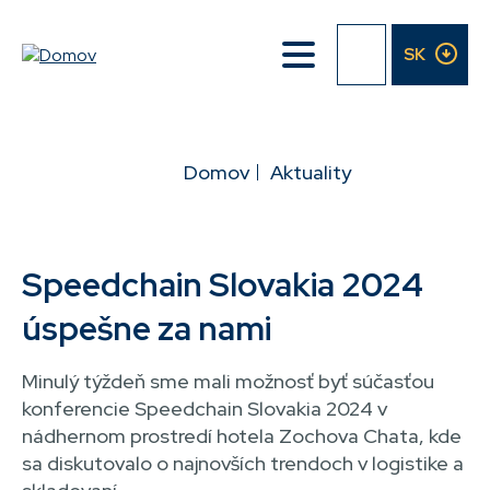
Přejít
k
SK
hlavnímu
obsahu
DROBEČKOVÁ
Domov
Aktuality
NAVIGACE
Speedchain Slovakia 2024
úspešne za nami
Minulý týždeň sme mali možnosť byť súčasťou
konferencie Speedchain Slovakia 2024 v
nádhernom prostredí hotela Zochova Chata, kde
sa diskutovalo o najnovších trendoch v logistike a