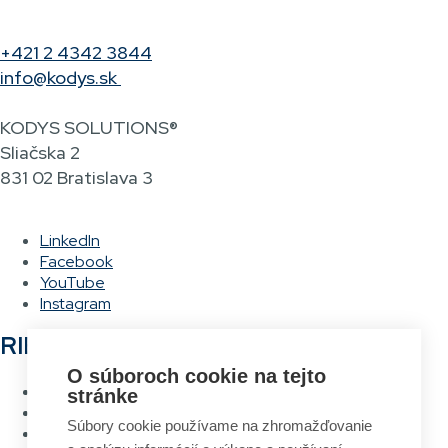
+421 2 4342 3844
info@kodys.sk
KODYS SOLUTIONS®
Sliačska 2
831 02 Bratislava 3
LinkedIn
Facebook
YouTube
Instagram
RIEŠENIA
O súboroch cookie na tejto
Hlasové vychystávanie
stránke
RFID Brána
Súbory cookie používame na zhromažďovanie
Systém návrhu a tlače etikiet