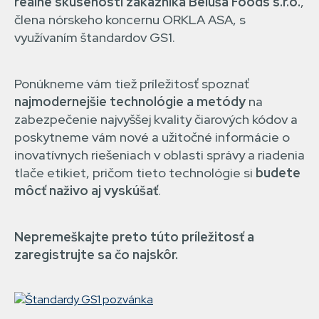
reálne skúsenosti zákazníka Beluša Foods s.r.o.
,
člena nórskeho koncernu ORKLA ASA, s
využívaním štandardov GS1.
Ponúkneme vám tiež príležitosť spoznať
najmodernejšie technológie a metódy
na
zabezpečenie najvyššej kvality čiarových kódov a
poskytneme vám nové a užitočné informácie o
inovatívnych riešeniach v oblasti správy a riadenia
tlače etikiet, pričom tieto technológie si
budete
môcť naživo aj vyskúšať
.
Nepremeškajte preto túto príležitosť a
zaregistrujte sa čo najskôr.