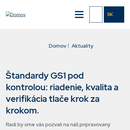
Přejít
k
SK
hlavnímu
obsahu
DROBEČKOVÁ
Domov
Aktuality
NAVIGACE
Štandardy GS1 pod
kontrolou: riadenie, kvalita a
verifikácia tlače krok za
krokom.
Radi by sme vás pozvali na náš pripravovaný