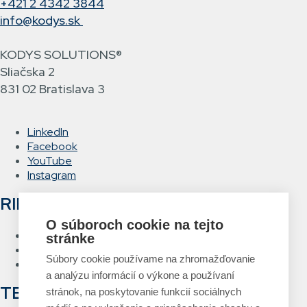
+421 2 4342 3844
info@kodys.sk
KODYS SOLUTIONS®
Sliačska 2
831 02 Bratislava 3
LinkedIn
Facebook
YouTube
Instagram
RIEŠENIA
O súboroch cookie na tejto
Hlasové vychystávanie
stránke
RFID Brána
Súbory cookie používame na zhromažďovanie
Systém návrhu a tlače etikiet
a analýzu informácií o výkone a používaní
TECHNOLÓGIE
stránok, na poskytovanie funkcií sociálnych