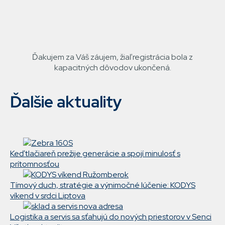
ZPRÁVA
Ďakujem za Váš záujem, žiaľ registrácia bola z
kapacitných dôvodov ukončená.
O
STAVU
Ďalšie aktuality
Keď tlačiareň prežije generácie a spojí minulosť s
prítomnosťou
Tímový duch, stratégie a výnimočné lúčenie: KODYS
víkend v srdci Liptova
Logistika a servis sa sťahujú do nových priestorov v Senci