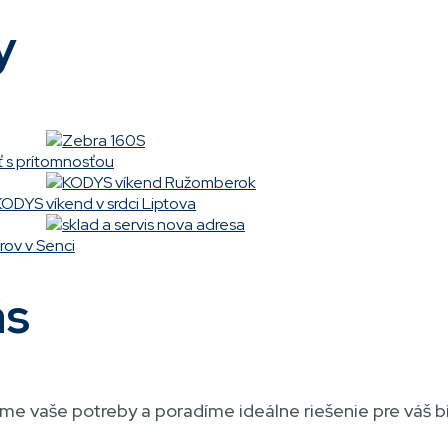
y
sť s prítomnosťou
KODYS víkend v srdci Liptova
rov v Senci
ás
íme vaše potreby a poradíme ideálne riešenie pre váš bi