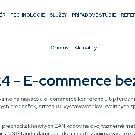
ÉR
TECHNOLÓGIE
SLUŽBY
PRÍPADOVÉ ŠTÚDIE
REFE
Domov
Aktuality
4 - E-commerce bez
ývame na najväčšiu e-commerce konferenciu
Upterdam
ych prednášok, stretnutí, vystavovateľov, kvalitných s
v, prechod z klasických EAN kódov na dvojrozmerné ma
í s GS1 štandardami dajú dosiahnuť? Zaujíma vás, aké