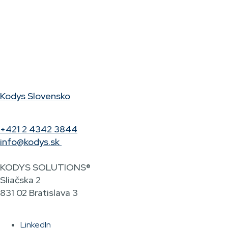
Kodys Slovensko
+421 2 4342 3844
info@kodys.sk
KODYS SOLUTIONS®
Sliačska 2
831 02 Bratislava 3
LinkedIn