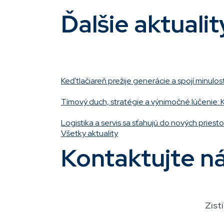
Ďalšie aktualit
Keď tlačiareň prežije generácie a spojí minulo
Tímový duch, stratégie a výnimočné lúčenie: 
Logistika a servis sa sťahujú do nových priesto
Všetky aktuality
Kontaktujte n
Zist