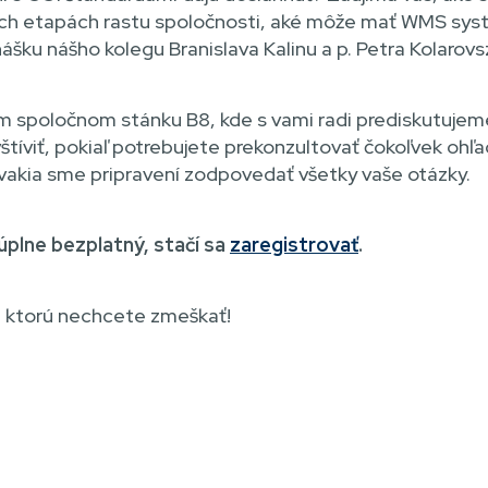
nych etapách rastu spoločnosti, aké môže mať WMS syst
nášku nášho kolegu
Branislava Kalinu a p.
Petra Kolarovs
 spoločnom stánku B8, kde s vami radi prediskutujeme
štíviť, pokiaľ potrebujete prekonzultovať čokoľvek ohľa
ovakia sme pripravení zodpovedať všetky vaše otázky.
plne bezplatný, stačí sa
zaregistrovať
.
 ktorú nechcete zmeškať!