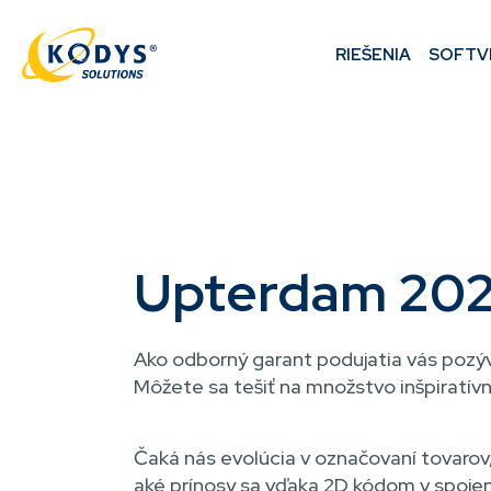
Přejít
k
MAIN
RIEŠENIA
SOFTV
hlavnímu
NAVIGATION
obsahu
DROBEČKOVÁ
NAVIGACE
Upterdam 202
Ako odborný garant podujatia vás poz
Môžete sa tešiť na množstvo inšpiratívn
Čaká nás evolúcia v označovaní tovaro
aké prínosy sa vďaka 2D kódom v spojen