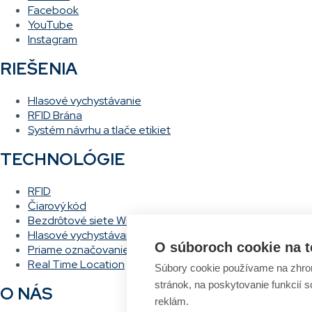
Facebook
YouTube
Instagram
RIEŠENIA
Hlasové vychystávanie
RFID Brána
Systém návrhu a tlače etikiet
TECHNOLÓGIE
RFID
Čiarový kód
Bezdrôtové siete Wi-Fi
Hlasové vychystávanie
O súboroch cookie na t
Priame označovanie
Real Time Location
Súbory cookie používame na zhrom
stránok, na poskytovanie funkcií 
O NÁS
reklám.