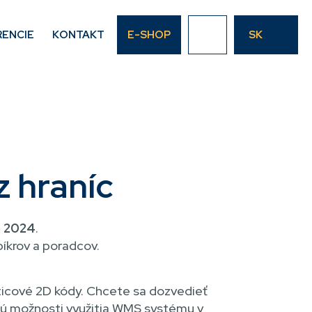
RENCIE
KONTAKT
E-SHOP
SK
 hraníc
 2024
.
píkrov a poradcov.
ticové 2D kódy. Chcete sa dozvedieť
 sú možnosti využitia WMS systému v