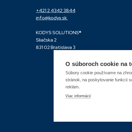
+421 2 4342 3844
info@kodys.sk
KODYS SOLUTIONS®
Sliačska 2
831 02 Bratislava 3
O súboroch cookie na t
Súbory cookie používame na zhrom
stránok, na poskytovanie funkcií 
reklám.
Viac informácií