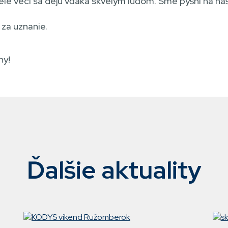
elé veci sa dejú vďaka skvelým ľuďom. Sme pyšní na
za uznanie.
hy!
Ďalšie aktuality