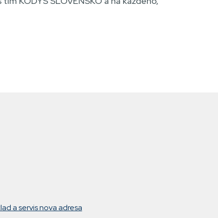
 náš tím KODYS SLOVENSKO a na každého,