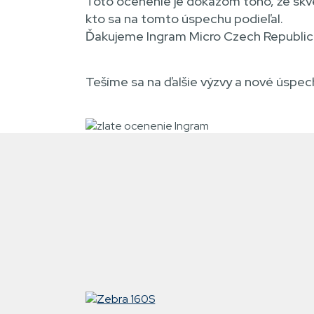
Toto ocenenie je dôkazom toho, že skv
kto sa na tomto úspechu podieľal.
Ďakujeme Ingram Micro Czech Republic 
Tešíme sa na ďalšie výzvy a nové úspec