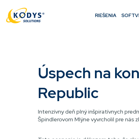
Přejít
k
MAIN
RIEŠENIA
SOFTV
hlavnímu
NAVIGATION
obsahu
DROBEČKOVÁ
NAVIGACE
Úspech na kon
Republic
Intenzívny deň plný inšpiratívnych pred
Špindlerovom Mlýne vyvrcholil pre nás z