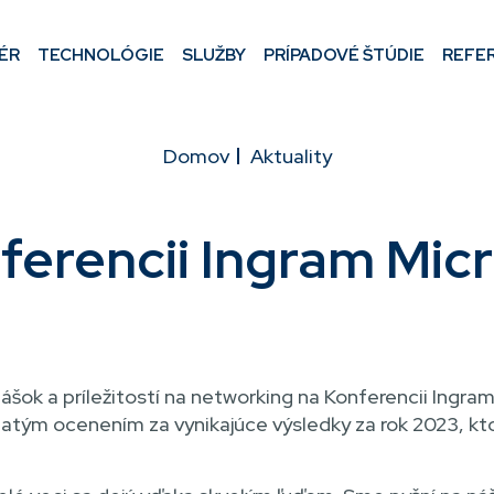
ÉR
TECHNOLÓGIE
SLUŽBY
PRÍPADOVÉ ŠTÚDIE
REFE
Domov
Aktuality
ferencii Ingram Mic
nášok a príležitostí na networking na Konferencii Ingr
latým ocenením za vynikajúce výsledky za rok 2023, kt