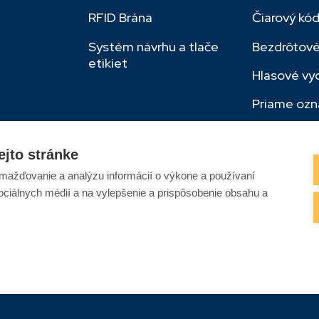
RFID Brána
Čiarový kó
Systém návrhu a tlače
Bezdrôtové
etikiet
Hlasové vy
Priame ozn
Real Time 
ejto stránke
ažďovanie a analýzu informácií o výkone a používaní
sociálnych médií a na vylepšenie a prispôsobenie obsahu a
© 2026 KODYS |
Zásady ochrany osobných údajov a Cookies