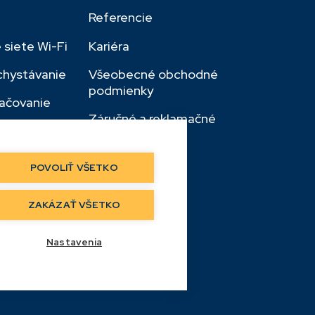
d
Referencie
 siete Wi-Fi
Kariéra
chystávanie
Všeobecné obchodné
podmienky
ačovanie
Záručné a reklamačné
Location
podmienky
POVOLIŤ VŠETKO
ZAKÁZAŤ VŠETKO
Nastavenia