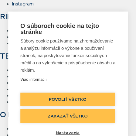
Instagram
RIEŠENIA
O súboroch cookie na tejto
Hlasové vychystávanie
stránke
RFID Brána
Súbory cookie používame na zhromažďovanie
Systém návrhu a tlače etikiet
a analýzu informácií o výkone a používaní
TECHNOLÓGIE
stránok, na poskytovanie funkcií sociálnych
médií a na vylepšenie a prispôsobenie obsahu a
RFID
reklám.
Čiarový kód
Viac informácií
Bezdrôtové siete Wi-Fi
Hlasové vychystávanie
Priame označovanie
POVOLIŤ VŠETKO
Real Time Location
O NÁS
ZAKÁZAŤ VŠETKO
Kontakt
Nastavenia
Referencie