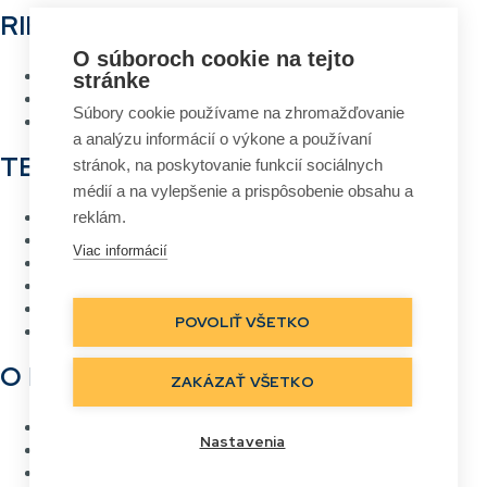
RIEŠENIA
O súboroch cookie na tejto
Hlasové vychystávanie
stránke
RFID Brána
Súbory cookie používame na zhromažďovanie
Systém návrhu a tlače etikiet
a analýzu informácií o výkone a používaní
TECHNOLÓGIE
stránok, na poskytovanie funkcií sociálnych
médií a na vylepšenie a prispôsobenie obsahu a
RFID
reklám.
Čiarový kód
Viac informácií
Bezdrôtové siete Wi-Fi
Hlasové vychystávanie
Priame označovanie
POVOLIŤ VŠETKO
Real Time Location
O NÁS
ZAKÁZAŤ VŠETKO
Kontakt
Nastavenia
Referencie
Kariéra