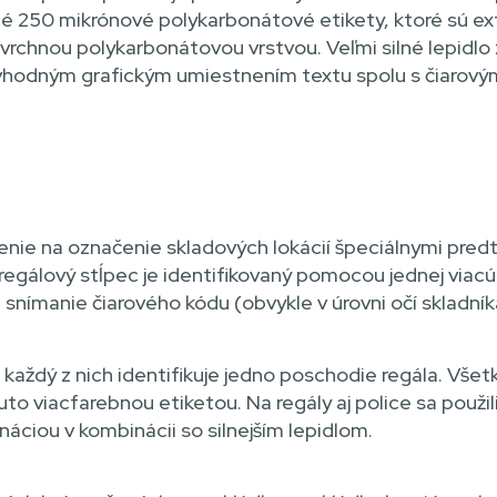
né 250 mikrónové polykarbonátové etikety, ktoré sú ex
 vrchnou polykarbonátovou vrstvou. Veľmi silné lepidlo
 vhodným grafickým umiestnením textu spolu s čiarovým 
enie na označenie skladových lokácií špeciálnymi pred
 regálový stĺpec je identifikovaný pomocou jednej viac
 snímanie čiarového kódu (obvykle v úrovni očí skladník
a každý z nich identifikuje jedno poschodie regála. Vš
to viacfarebnou etiketou. Na regály aj police sa použil
áciou v kombinácii so silnejším lepidlom.