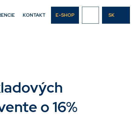
RENCIE
KONTAKT
E-SHOP
SK
kladových
lvente o 16%