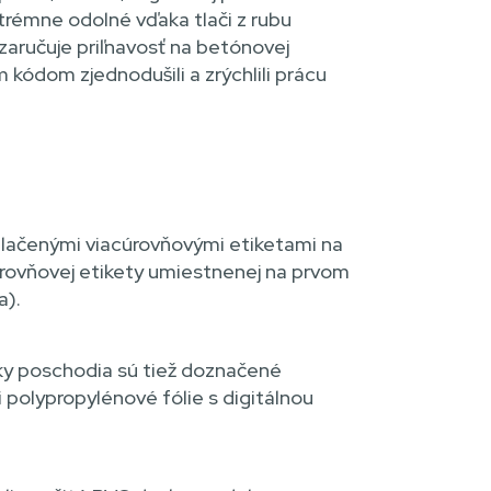
trémne odolné vďaka tlači z rubu
 zaručuje priľnavosť na betónovej
kódom zjednodušili a zrýchlili prácu
tlačenými viacúrovňovými etiketami na
úrovňovej etikety umiestnenej na prvom
a).
etky poschodia sú tiež doznačené
i polypropylénové fólie s digitálnou