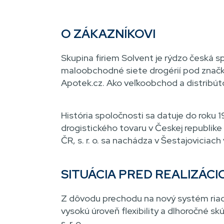
O ZÁKAZNÍKOVI
Skupina firiem Solvent je rýdzo česká 
maloobchodné siete drogérií pod značka
Apotek.cz. Ako veľkoobchod a distribú
História spoločnosti sa datuje do roku 1
drogistického tovaru v Českej republike
ČR, s. r. o. sa nachádza v Šestajoviciac
SITUÁCIA PRED REALIZÁC
Z dôvodu prechodu na nový systém riade
vysokú úroveň flexibility a dlhoročné s
s. r. o.