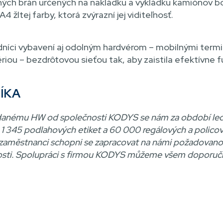
ých brán určených na nakládku a vykládku kamiónov bo
žltej farby, ktorá zvýrazní jej viditeľnosť.
níci vybavení aj odolným hardvérom – mobilnými termin
fériou – bezdrôtovou sieťou tak, aby zaistila efektívne
ÍKA
danému HW od společnosti KODYS se nám za období lede
1 345 podlahových etiket a 60 000 regálových a policovýc
zaměstnanci schopni se zapracovat na námi požadovanou 
osti. Spolupráci s firmou KODYS můžeme všem doporuči