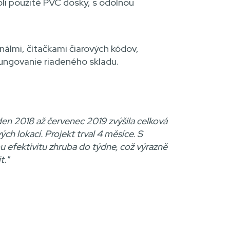
li použité PVC dosky, s odolnou
álmi, čítačkami čiarových kódov,
 fungovanie riadeného skladu.
n 2018 až červenec 2019 zvýšila celková
h lokací. Projekt trval 4 měsíce. S
efektivitu zhruba do týdne, což výrazně
t."