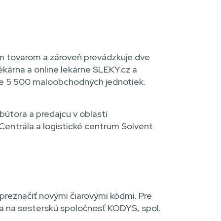
ým tovarom a zároveň prevádzkuje dve
kárna a online lekárne SLEKY.cz a
uje 5 500 maloobchodných jednotiek.
ibútora a predajcu v oblasti
 Centrála a logistické centrum Solvent
preznačiť novými čiarovými kódmi. Pre
ila na sesterskú spoločnosť KODYS, spol.