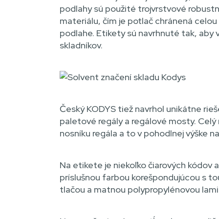
podlahy sú použité trojvrstvové robust
materiálu, čím je potlač chránená celou
podlahe. Etikety sú navrhnuté tak, aby
skladníkov.
Český KODYS tiež navrhol unikátne rieš
paletové regály a regálové mosty. Celý
nosníku regála a to v pohodlnej výške na
Na etikete je niekoľko čiarových kódov 
príslušnou farbou korešpondujúcou s tou
tlačou a matnou polypropylénovou lamin