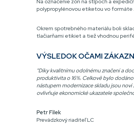
Na označenie zón na stĺpoch a expedičn
polypropylénovou etiketou vo formáte A4 
Okrem spotrebného materiálu boli sklad
tlačiarňami etikiet a tiež vhodnou peri
VÝSLEDOK OČAMI ZÁKAZN
"Díky kvalitnímu odolnému značení a do
produktivita o 16%. Celkově bylo dodáno 
nástupem modernizace skladu jsou noví 
ovlivňuje ekonomické ukazatele společn
Petr Filek
Prevádzkový riaditeľ LC