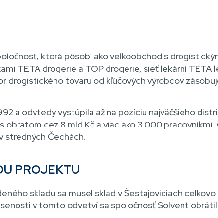
spoločnosť, ktorá pôsobí ako veľkoobchod s drogistick
mi TETA drogerie a TOP drogerie, sieť lekární TETA lé
tor drogistického tovaru od kľúčových výrobcov zásob
992 a odvtedy vystúpila až na pozíciu najväčšieho distr
 s obratom cez 8 mld Kč a viac ako 3 000 pracovníkmi.
h v stredných Čechách.
IOU PROJEKTU
ného skladu sa musel sklad v Šestajoviciach celkovo 
kúsenosti v tomto odvetví sa spoločnosť Solvent obrát