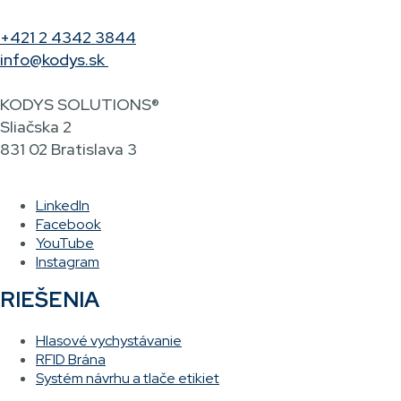
+421 2 4342 3844
info@kodys.sk
KODYS SOLUTIONS®
Sliačska 2
831 02 Bratislava 3
LinkedIn
Facebook
YouTube
Instagram
RIEŠENIA
Hlasové vychystávanie
RFID Brána
Systém návrhu a tlače etikiet