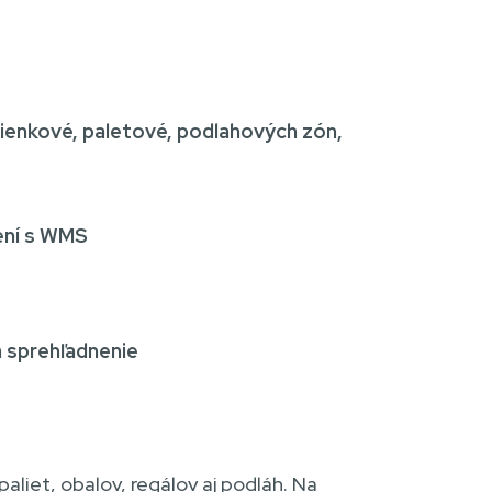
kienkové, paletové, podlahových zón,
ení s WMS
a sprehľadnenie
aliet, obalov, regálov aj podláh. Na