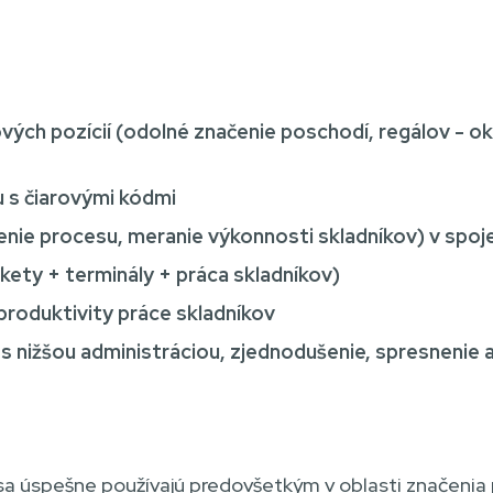
vých pozícií (odolné značenie poschodí, regálov - o
 s čiarovými kódmi
enie procesu, meranie výkonnosti skladníkov) v spoj
kety + terminály + práca skladníkov)
roduktivity práce skladníkov
s nižšou administráciou, zjednodušenie, spresnenie 
 sa úspešne používajú predovšetkým v oblasti značenia p