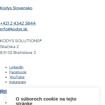
Kodys Slovensko
+421 2 4342 3844
info@kodys.sk
KODYS SOLUTIONS®
Sliačska 2
831 02 Bratislava 3
LinkedIn
Facebook
YouTube
Instagram
RIEŠENIA
O súboroch cookie na tejto
Hlasové vychystávanie
stránke