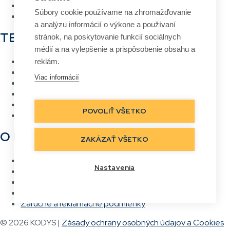
RFID Brána
Súbory cookie používame na zhromažďovanie
Systém návrhu a tlače etikiet
a analýzu informácií o výkone a používaní
TECHNOLÓGIE
stránok, na poskytovanie funkcií sociálnych
médií a na vylepšenie a prispôsobenie obsahu a
RFID
reklám.
Čiarový kód
Viac informácií
Bezdrôtové siete Wi-Fi
Hlasové vychystávanie
Priame označovanie
POVOLIŤ VŠETKO
Real Time Location
O NÁS
ZAKÁZAŤ VŠETKO
Kontakt
Nastavenia
Referencie
Kariéra
Všeobecné obchodné podmienky
Záručné a reklamačné podmienky
© 2026 KODYS |
Zásady ochrany osobných údajov a Cookies