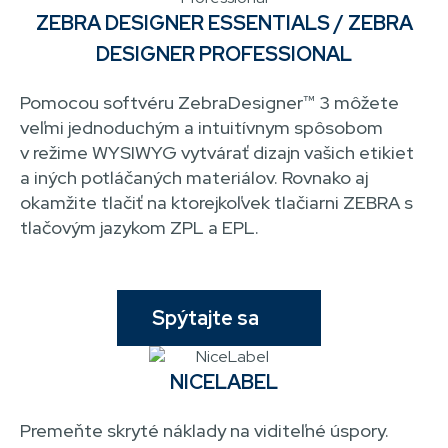
ZEBRA DESIGNER ESSENTIALS / ZEBRA
DESIGNER PROFESSIONAL
Pomocou softvéru ZebraDesigner™ 3 môžete
veľmi jednoduchým a intuitívnym spôsobom
v režime WYSIWYG vytvárať dizajn vašich etikiet
a iných potláčaných materiálov. Rovnako aj
okamžite tlačiť na ktorejkoľvek tlačiarni ZEBRA s
tlačovým jazykom ZPL a EPL.
Spýtajte sa
NICELABEL
Premeňte skryté náklady na viditeľné úspory.